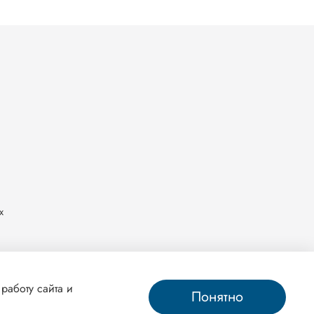
х
работу сайта и
Понятно
ag.ru