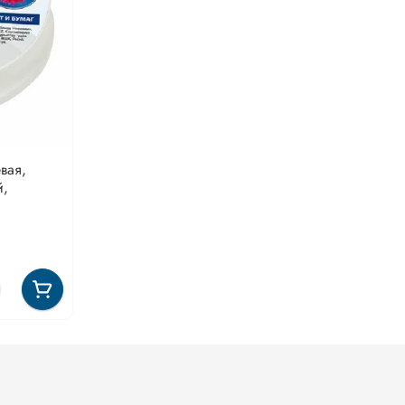
вая,
й,