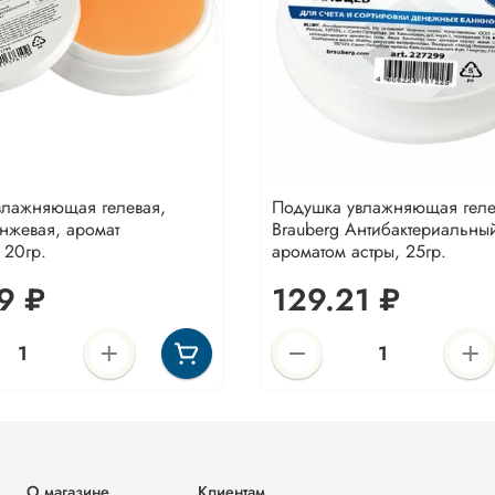
влажняющая гелевая,
Подушка увлажняющая геле
нжевая, аромат
Brauberg Антибактериальны
 20гр.
ароматом астры, 25гр.
9 ₽
129.21 ₽
О магазине
Клиентам