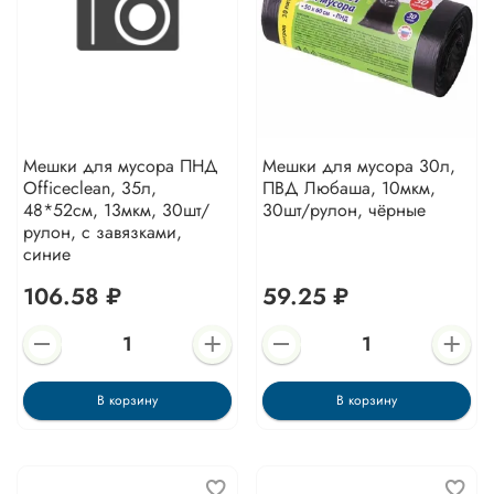
Мешки для мусора ПНД
Мешки для мусора 30л,
Officeclean, 35л,
ПВД Любаша, 10мкм,
48*52см, 13мкм, 30шт/
30шт/рулон, чёрные
рулон, с завязками,
синие
106.58 ₽
59.25 ₽
В корзину
В корзину