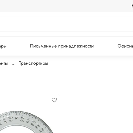
ары
Письменные принадлежности
Офисны
енты
Транспортиры