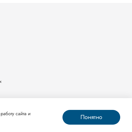
х
работу сайта и
Понятно
ag.ru