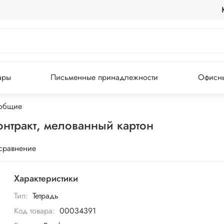
ары
Письменные принадлежности
Офисны
 общие
Контракт, мелованный картон
 сравнение
Характеристики
Тип:
Тетрадь
Код товара:
00034391