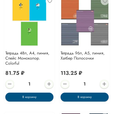
Тетрадь 48л, А4, линия,
Тетрадь 96л, А5, линия,
Спейс Моноколор.
Хатбер Полосочки
Colorful
81.75 ₽
113.25 ₽
В корзину
В корзину